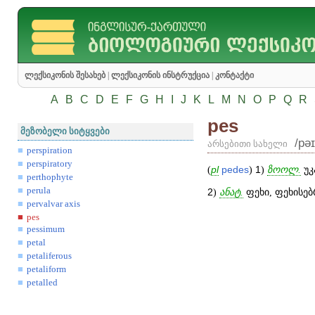
ლექსიკონის შესახებ
|
ლექსიკონის ინსტრუქცია
|
კონტაქტი
A
B
C
D
E
F
G
H
I
J
K
L
M
N
O
P
Q
R
pes
მეზობელი სიტყვები
/pəɪ
არსებითი სახელი
perspiration
perspiratory
(
pl
pedes
)
1
)
ზოოლ.
უკ
perthophyte
perula
2
)
ანატ.
ფეხი, ფეხისებ
pervalvar axis
pes
pessimum
petal
petaliferous
petaliform
petalled