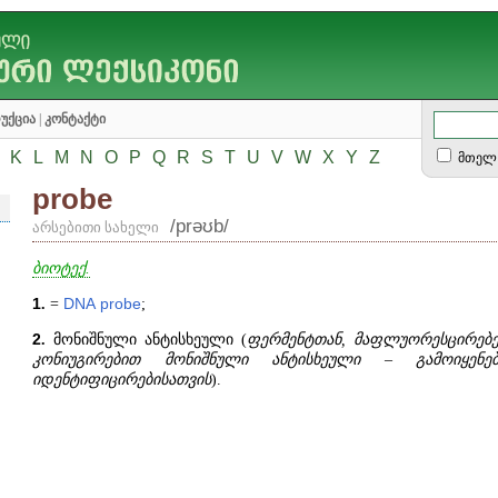
უქცია
|
კონტაქტი
K
L
M
N
O
P
Q
R
S
T
U
V
W
X
Y
Z
მთელ 
probe
/prəʊb/
არსებითი სახელი
ბიოტექ.
1
.
=
DNA
probe
;
2
.
მონიშნული ანტისხეული (
ფერმენტთან, მაფლუორესცირებ
კონიუგირებით მონიშნული ანტისხეული – გამოიყენ
იდენტიფიცირებისათვის
).