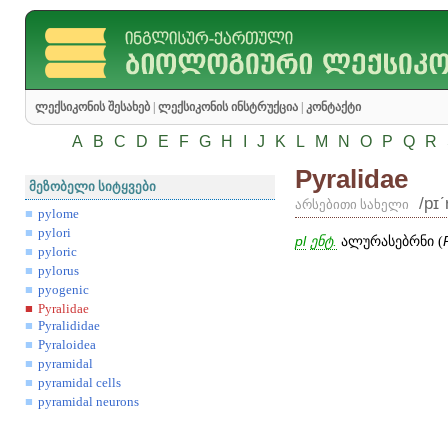
ლექსიკონის შესახებ
|
ლექსიკონის ინსტრუქცია
|
კონტაქტი
A
B
C
D
E
F
G
H
I
J
K
L
M
N
O
P
Q
R
Pyralidae
მეზობელი სიტყვები
/pɪʹ
არსებითი სახელი
pylome
pylori
pl
ენტ.
ალურასებრნი (
pyloric
pylorus
pyogenic
Pyralidae
Pyralididae
Pyraloidea
pyramidal
pyramidal cells
pyramidal neurons