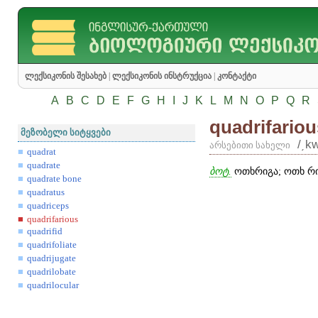
ლექსიკონის შესახებ
|
ლექსიკონის ინსტრუქცია
|
კონტაქტი
A
B
C
D
E
F
G
H
I
J
K
L
M
N
O
P
Q
R
quadrifariou
მეზობელი სიტყვები
/͵k
არსებითი სახელი
quadrat
quadrate
ბოტ.
ოთხრიგა; ოთხ რი
quadrate bone
quadratus
quadriceps
quadrifarious
quadrifid
quadrifoliate
quadrijugate
quadrilobate
quadrilocular