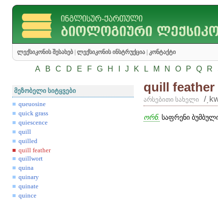
ლექსიკონის შესახებ
|
ლექსიკონის ინსტრუქცია
|
კონტაქტი
A
B
C
D
E
F
G
H
I
J
K
L
M
N
O
P
Q
R
quill feather
მეზობელი სიტყვები
/͵kw
არსებითი სახელი
queuosine
quick grass
ორნ.
საფრენი ბუმბული
quiescence
quill
quilled
quill feather
quillwort
quina
quinary
quinate
quince