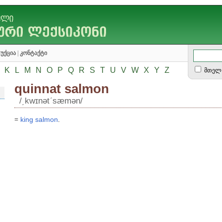
უქცია
|
კონტაქტი
K
L
M
N
O
P
Q
R
S
T
U
V
W
X
Y
Z
მთელ 
quinnat salmon
/͵kwɪnətʹsæmən/
=
king
salmon
.