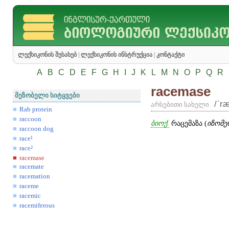
ლექსიკონის შესახებ
|
ლექსიკონის ინსტრუქცია
|
კონტაქტი
A
B
C
D
E
F
G
H
I
J
K
L
M
N
O
P
Q
R
racemase
მეზობელი სიტყვები
/ʹr
არსებითი სახელი
Rab protein
raccoon
ბიოქ.
რაცემაზა (
იზომე
raccoon dog
race¹
race²
racemase
racemate
racemation
raceme
racemic
racemiferous