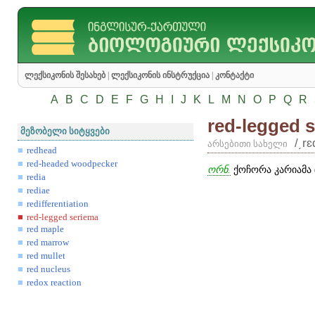
ლექსიკონის შესახებ
|
ლექსიკონის ინსტრუქცია
|
კონტაქტი
A
B
C
D
E
F
G
H
I
J
K
L
M
N
O
P
Q
R
red-legged 
მეზობელი სიტყვები
/͵rɛ
არსებითი სახელი
redhead
red-headed woodpecker
ორნ.
ქოჩორა კარიამა 
redia
rediae
redifferentiation
red-legged seriema
red maple
red marrow
red mullet
red nucleus
redox reaction