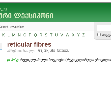
უქცია
|
კონტაქტი
K
L
M
N
O
P
Q
R
S
T
U
V
W
X
Y
Z
მთელ 
reticular fibres
/rɪ͵tɪkjʊləʹfaɪbəz/
არსებითი სახელი
pl
ჰისტ.
რეტიკულარული ბოჭკოები (
რეტიკულარული ქსოვილი