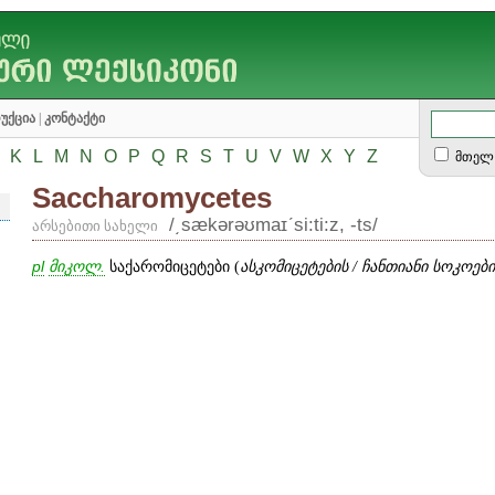
უქცია
|
კონტაქტი
K
L
M
N
O
P
Q
R
S
T
U
V
W
X
Y
Z
მთელ 
Saccharomycetes
/͵sækərəʊmaɪʹsi:ti:z, -ts/
არსებითი სახელი
pl
მიკოლ.
საქარომიცეტები (
ასკომიცეტების / ჩანთიანი სოკოებ