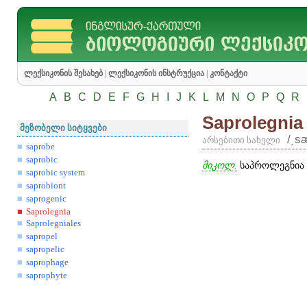
ლექსიკონის შესახებ
|
ლექსიკონის ინსტრუქცია
|
კონტაქტი
A
B
C
D
E
F
G
H
I
J
K
L
M
N
O
P
Q
R
Saprolegnia
მეზობელი სიტყვები
/͵s
არსებითი სახელი
saprobe
saprobic
მიკოლ.
საპროლეგნია 
saprobic system
saprobiont
saprogenic
Saprolegnia
Saprolegniales
sapropel
sapropelic
saprophage
saprophyte