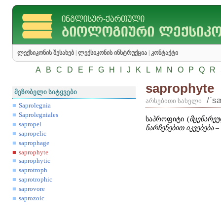
ლექსიკონის შესახებ
|
ლექსიკონის ინსტრუქცია
|
კონტაქტი
A
B
C
D
E
F
G
H
I
J
K
L
M
N
O
P
Q
R
saprophyte
მეზობელი სიტყვები
/ʹs
არსებითი სახელი
Saprolegnia
Saprolegniales
საპროფიტი (
მცენარე
sapropel
ნარჩენებით იკვებება –
sapropelic
saprophage
saprophyte
saprophytic
saprotroph
saprotrophic
saprovore
saprozoic