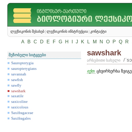
ლექსიკონის შესახებ
|
ლექსიკონის ინსტრუქცია
|
კონტაქტი
A
B
C
D
E
F
G
H
I
J
K
L
M
N
O
P
Q
R
sawshark
მეზობელი სიტყვები
/ʹsɔ
არსებითი სახელი
Sauropterygia
sauropterygians
იქთ.
ცხვირხერხა ზვიგე
savannah
sawfish
sawfly
sawshark
saxatile
saxicoline
saxicolous
Saxifragaceae
Saxifragales