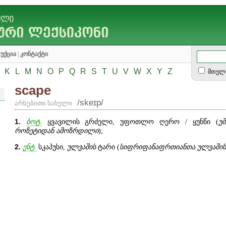
უქცია
|
კონტაქტი
K
L
M
N
O
P
Q
R
S
T
U
V
W
X
Y
Z
მთელ 
scape
/skeɪp/
არსებითი სახელი
1
.
ბოტ.
ყვავილის გრძელი, უფოთლო ღერო / ყუნწი (
უ
როზეტიდან ამოზრდილი
);
2
.
ენტ.
სკაპუსი,
ულვაშის
ტარი (
სიფრიფანაფრთიანთა ულვაშის /