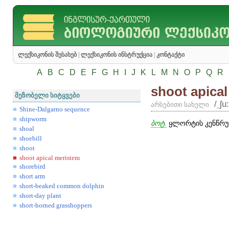
ლექსიკონის შესახებ
|
ლექსიკონის ინსტრუქცია
|
კონტაქტი
A
B
C
D
E
F
G
H
I
J
K
L
M
N
O
P
Q
R
shoot apica
მეზობელი სიტყვები
/͵ʃu
არსებითი სახელი
Shine-Dalgarno sequence
shipworm
ბოტ.
ყლორტის კენწრულ
shoal
shoebill
shoot
shoot apical meristem
shorebird
short arm
short-beaked common dolphin
short-day plant
short-horned grasshoppers