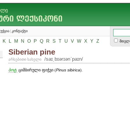
უქცია
|
კონტაქტი
K
L
M
N
O
P
Q
R
S
T
U
V
W
X
Y
Z
მთელ 
Siberian pine
/saɪ͵bɪərɪənʹpaɪn/
არსებითი სახელი
ბოტ.
ციმბირული ფიჭვი (
Pinus
sibirica
).