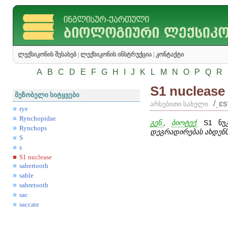
ლექსიკონის შესახებ
|
ლექსიკონის ინსტრუქცია
|
კონტაქტი
A
B
C
D
E
F
G
H
I
J
K
L
M
N
O
P
Q
R
S1 nuclease
მეზობელი სიტყვები
/͵ɛ
არსებითი სახელი
rye
Rynchopidae
გენ.
,
ბიოტექ.
S1
ნუკ
Rynchops
დეგრადირებას ახდენ
S
s
S1 nuclease
sabertooth
sable
sabretooth
sac
saccate