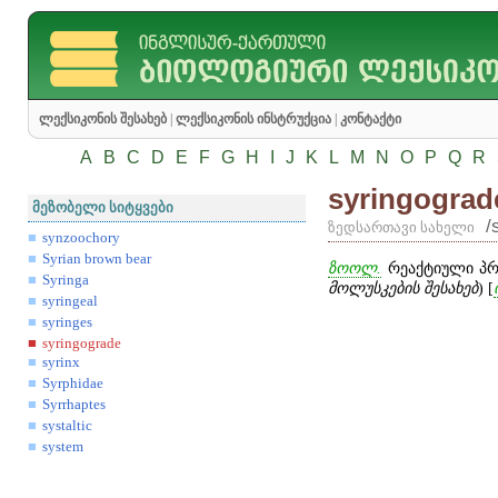
ლექსიკონის შესახებ
|
ლექსიკონის ინსტრუქცია
|
კონტაქტი
A
B
C
D
E
F
G
H
I
J
K
L
M
N
O
P
Q
R
syringograd
მეზობელი სიტყვები
/
ზედსართავი სახელი
synzoochory
Syrian brown bear
ზოოლ.
რეაქტიული პრი
Syringa
მოლუსკების შესახებ
) [
syringeal
syringes
syringograde
syrinx
Syrphidae
Syrrhaptes
systaltic
system