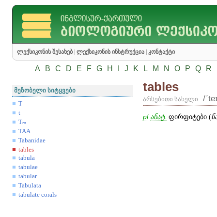
ლექსიკონის შესახებ
|
ლექსიკონის ინსტრუქცია
|
კონტაქტი
A
B
C
D
E
F
G
H
I
J
K
L
M
N
O
P
Q
R
tables
მეზობელი სიტყვები
/ʹte
არსებითი სახელი
T
t
pl
ანატ.
ფირფიტები (
ნ
Tₘ
TAA
Tabanidae
tables
tabula
tabulae
tabular
Tabulata
tabulate corals