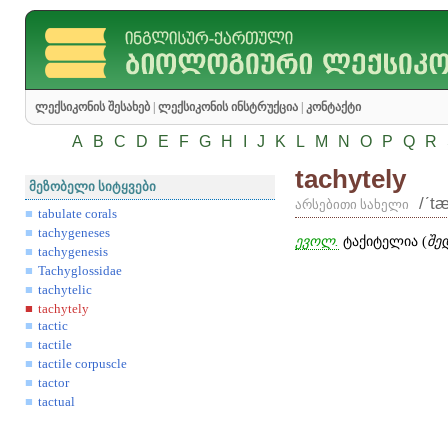
ლექსიკონის შესახებ
|
ლექსიკონის ინსტრუქცია
|
კონტაქტი
A
B
C
D
E
F
G
H
I
J
K
L
M
N
O
P
Q
R
tachytely
მეზობელი სიტყვები
/ʹtæ
არსებითი სახელი
tabulate corals
tachygeneses
ევოლ.
ტაქიტელია (
შე
tachygenesis
Tachyglossidae
tachytelic
tachytely
tactic
tactile
tactile corpuscle
tactor
tactual