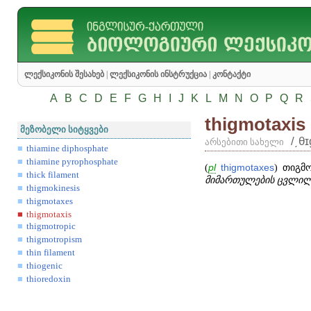
ლექსიკონის შესახებ
|
ლექსიკონის ინსტრუქცია
|
კონტაქტი
A
B
C
D
E
F
G
H
I
J
K
L
M
N
O
P
Q
R
thigmotaxis
მეზობელი სიტყვები
/͵θ
არსებითი სახელი
thiamine diphosphate
thiamine pyrophosphate
(
pl
thigmotaxes
) თიგმო
thick filament
მიმართულების ცვლილე
thigmokinesis
thigmotaxes
thigmotaxis
thigmotropic
thigmotropism
thin filament
thiogenic
thioredoxin