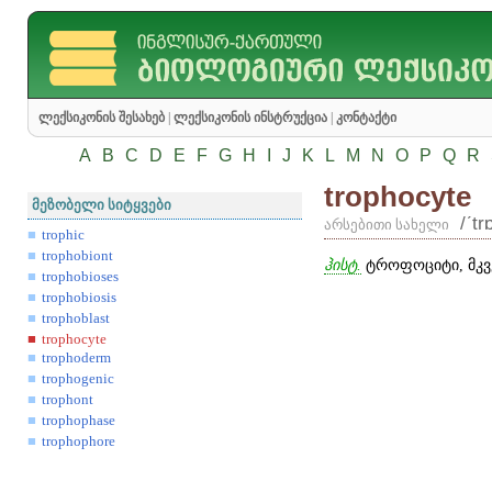
ლექსიკონის შესახებ
|
ლექსიკონის ინსტრუქცია
|
კონტაქტი
A
B
C
D
E
F
G
H
I
J
K
L
M
N
O
P
Q
R
trophocyte
მეზობელი სიტყვები
/ʹtr
არსებითი სახელი
trophic
trophobiont
ჰისტ.
ტროფოციტი, მკვე
trophobioses
trophobiosis
trophoblast
trophocyte
trophoderm
trophogenic
trophont
trophophase
trophophore