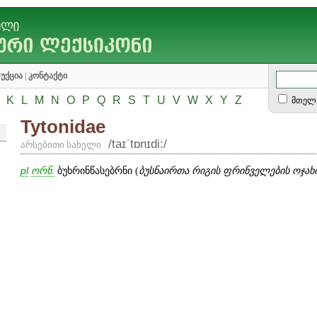
უქცია
|
კონტაქტი
K
L
M
N
O
P
Q
R
S
T
U
V
W
X
Y
Z
მთელ 
Tytonidae
/taɪʹtɒnɪdi:/
არსებითი სახელი
pl
ორნ.
ბუხრინწასებრნი (
ბუსნაირთა რიგის ფრინველების ოჯახ