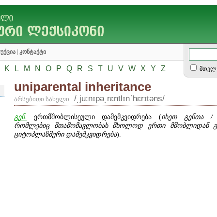
უქცია
|
კონტაქტი
K
L
M
N
O
P
Q
R
S
T
U
V
W
X
Y
Z
მთელ 
uniparental inheritance
/͵ju:nɪpə͵rɛntlɪnʹhɛrɪtəns/
არსებითი სახელი
გენ.
ერთმშობლისეული დამემკვიდრება (
ისეთ გენთა / 
რომლებიც შთამომავლობას მხოლოდ ერთი მშობლიდან გა
ციტოპლაზმური დამემკვიდრება
).