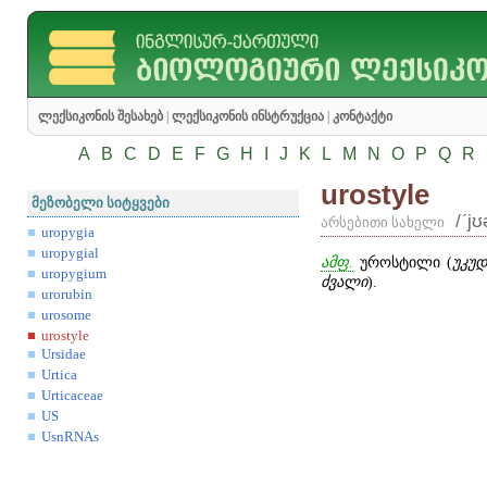
ლექსიკონის შესახებ
|
ლექსიკონის ინსტრუქცია
|
კონტაქტი
A
B
C
D
E
F
G
H
I
J
K
L
M
N
O
P
Q
R
urostyle
მეზობელი სიტყვები
/ʹjʊ
არსებითი სახელი
uropygia
uropygial
ამფ.
უროსტილი (
უკუ
uropygium
ძვალი
).
urorubin
urosome
urostyle
Ursidae
Urtica
Urticaceae
US
UsnRNAs