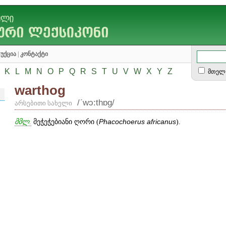
უქცია
|
კონტაქტი
K
L
M
N
O
P
Q
R
S
T
U
V
W
X
Y
Z
მთელ 
warthog
/ʹwɔ:thɒg/
არსებითი სახელი
მმლ.
მეჭეჭებიანი ღორი (
Phacochoerus
africanus
).