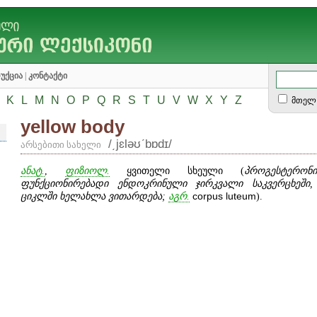
უქცია
|
კონტაქტი
K
L
M
N
O
P
Q
R
S
T
U
V
W
X
Y
Z
მთელ 
yellow body
/͵jɛləʊʹbɒdɪ/
არსებითი სახელი
ანატ.
,
ფიზიოლ.
ყვითელი სხეული (
პროგესტერონ
ფუნქციონირებადი ენდოკრინული ჯირკვალი საკვერცხეშ
ციკლში ხელახლა ვითარდება;
აგრ.
corpus
luteum
).