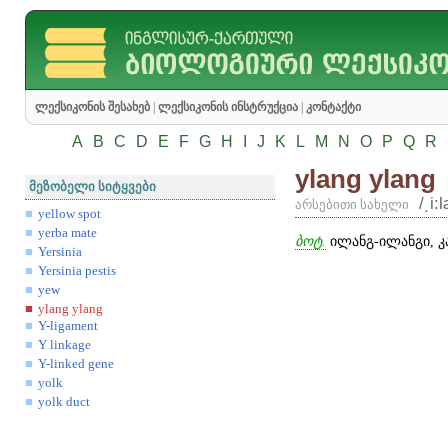
ლექსიკონის შესახებ
|
ლექსიკონის ინსტრუქცია
|
კონტაქტი
A
B
C
D
E
F
G
H
I
J
K
L
M
N
O
P
Q
R
ylang ylang
მეზობელი სიტყვები
/͵i:
არსებითი სახელი
yellow spot
yerba mate
ბოტ.
ილანგ-ილანგი, კა
Yersinia
Yersinia pestis
yew
ylang ylang
Y-ligament
Y linkage
Y-linked gene
yolk
yolk duct