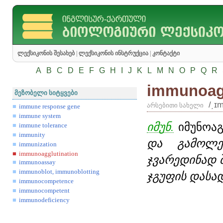
ლექსიკონის შესახებ
|
ლექსიკონის ინსტრუქცია
|
კონტაქტი
A
B
C
D
E
F
G
H
I
J
K
L
M
N
O
P
Q
R
immunoagg
მეზობელი სიტყვები
/͵ɪ
არსებითი სახელი
immune response gene
immune system
იმუნ.
იმუნოაგ
immune tolerance
immunity
და გამოლე
immunization
immunoagglutination
ჯვარედინად შ
immunoassay
immunoblot, immunoblotting
ჯგუფის დასა
immunocompetence
immunocompetent
immunodeficiency