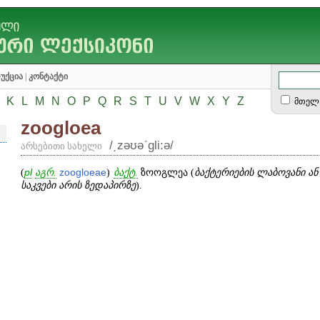
უქცია
|
კონტაქტი
K
L
M
N
O
P
Q
R
S
T
U
V
W
X
Y
Z
მთელ 
zoogloea
/͵zəʊəʹgli:ə/
არსებითი სახელი
(
pl
აგრ.
zoogloeae
)
ბაქტ.
ზოოგლეა (
ბაქტერიების ლაბოვანი ა
საკვები არის ზედაპირზე
).