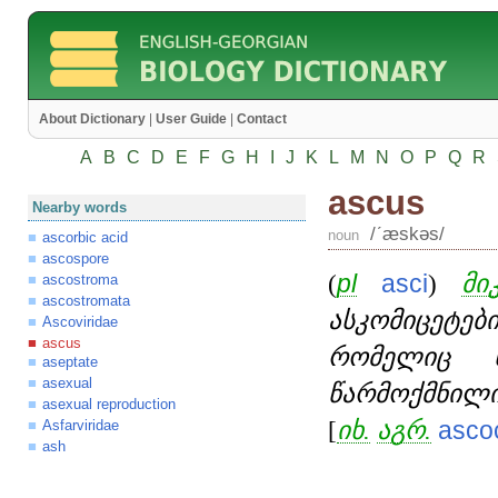
About Dictionary
|
User Guide
|
Contact
A
B
C
D
E
F
G
H
I
J
K
L
M
N
O
P
Q
R
ascus
Nearby words
/ʹæskəs/
noun
ascorbic acid
ascospore
(
pl
asci
)
მი
ascostroma
ascostromata
ასკომიცეტებ
Ascoviridae
ascus
რომელიც ს
aseptate
asexual
წარმოქმნილ
asexual reproduction
[
იხ.
აგრ.
asco
Asfarviridae
ash