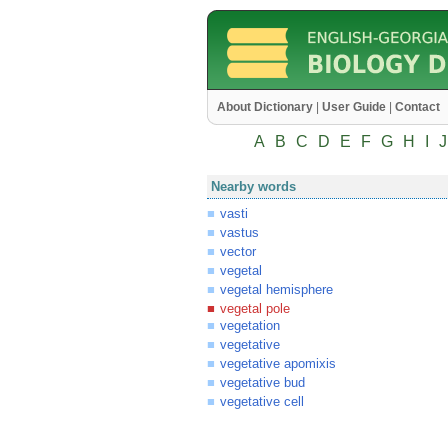
About Dictionary
|
User Guide
|
Contact
A
B
C
D
E
F
G
H
I
J
Nearby words
vasti
vastus
vector
vegetal
vegetal hemisphere
vegetal pole
vegetation
vegetative
vegetative apomixis
vegetative bud
vegetative cell