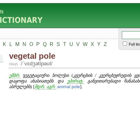
K
L
M
N
O
P
Q
R
S
T
U
V
W
X
Y
Z
Full te
vegetal pole
/ʹvɛdʒətlpəʊl/
noun
ემბრ.
ვეგეტაციური პოლუსი (
კვერცხის / კვერცხუჯრედის ყ
დაყოფა ახასიათებს და
უპირატ.
განვითარებადი ჩანასა
ასრულებს
) [
შდრ.
აგრ.
animal
pole
].