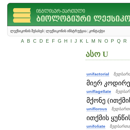
ლექსიკონის შესახებ
|
ლექსიკონის ინსტრუქცია
|
კონტაქტი
A
B
C
D
E
F
G
H
I
J
K
L
M
N
O
P
Q
R
ასო U
unifactorial
ზედსართ
მიერ კოდირებ
uniflagellate
ზედსარ
მქონე (ითქმის
uniflorous
ზედსართ
ითქმის ყუნწის
unifoliate
ზედსართა