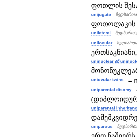
ფოთლის შესა
unijugate
ზედსართა
ფოთოლაკის მ
unilateral
ზედსართა
unilocular
ზედსართა
ერთსაკნიანი,
uninuclear
ან
uninucl
მონონუკლეარ
=
uniovular twins
uniparental disomy
(დიპლოიდურ უ
uniparental inheritan
დამემკვიდრებ
uniparous
ზედსართა
ერთ ნაშიერს 