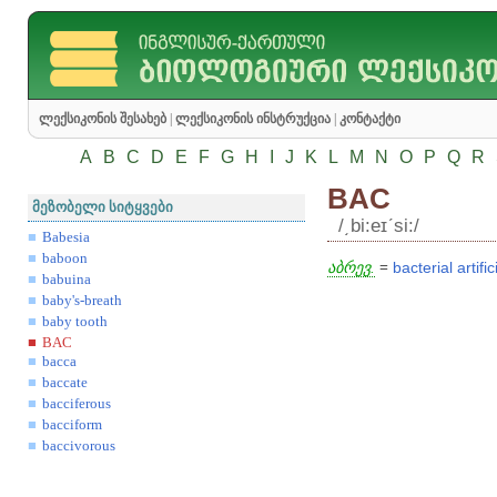
ლექსიკონის შესახებ
|
ლექსიკონის ინსტრუქცია
|
კონტაქტი
A
B
C
D
E
F
G
H
I
J
K
L
M
N
O
P
Q
R
BAC
მეზობელი სიტყვები
/͵bi:eɪʹsi:/
Babesia
baboon
აბრევ.
=
bacterial
artific
babuina
baby's-breath
baby tooth
BAC
bacca
baccate
bacciferous
bacciform
baccivorous