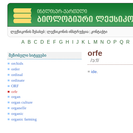
ლექსიკონის შესახებ
|
ლექსიკონის ინსტრუქცია
|
კონტაქტი
A
B
C
D
E
F
G
H
I
J
K
L
M
N
O
P
Q
R
orfe
მეზობელი სიტყვები
/ɔ:f/
orchids
order
=
ide
.
ordinal
ordinate
ORF
orfe
organ
organ culture
organelle
organic
organic farming