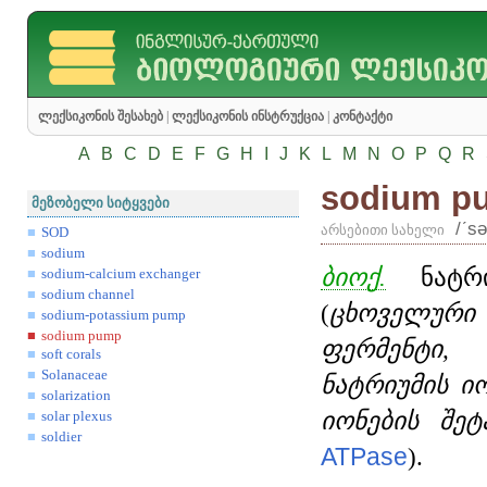
ლექსიკონის შესახებ
|
ლექსიკონის ინსტრუქცია
|
კონტაქტი
A
B
C
D
E
F
G
H
I
J
K
L
M
N
O
P
Q
R
sodium p
მეზობელი სიტყვები
/ʹs
არსებითი სახელი
SOD
sodium
ბიოქ.
ნატრიუ
sodium-calcium exchanger
sodium channel
(
ცხოველური
sodium-potassium pump
sodium pump
ფერმენტი,
soft corals
Solanaceae
ნატრიუმის ი
solarization
იონების შეტ
solar plexus
soldier
ATPase
).