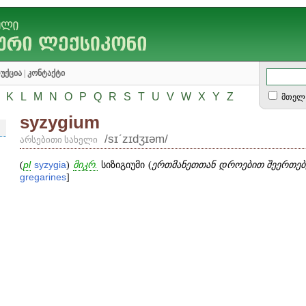
უქცია
|
კონტაქტი
K
L
M
N
O
P
Q
R
S
T
U
V
W
X
Y
Z
მთელ 
syzygium
/sɪʹzɪdʒɪəm/
არსებითი სახელი
(
pl
syzygia
)
მიკრ.
სიზიგიუმი (
ერთმანეთთან დროებით შეერთებ
gregarines
]