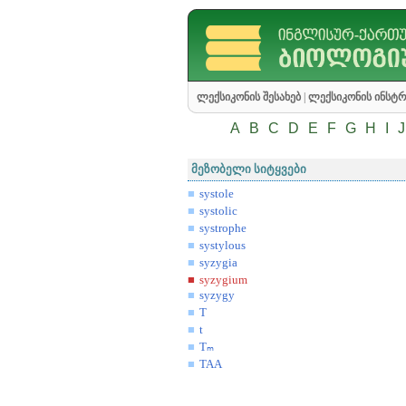
ლექსიკონის შესახებ
|
ლექსიკონის ინსტრ
A
B
C
D
E
F
G
H
I
J
მეზობელი სიტყვები
systole
systolic
systrophe
systylous
syzygia
syzygium
syzygy
T
t
Tₘ
TAA