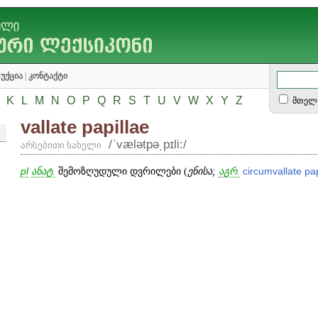
უქცია
|
კონტაქტი
K
L
M
N
O
P
Q
R
S
T
U
V
W
X
Y
Z
მთელ 
vallate papillae
/ʹvælətpə͵pɪli:/
არსებითი სახელი
pl
ანატ.
შემოზღუდული დვრილები (
ენისა;
აგრ.
circumvallate
pap