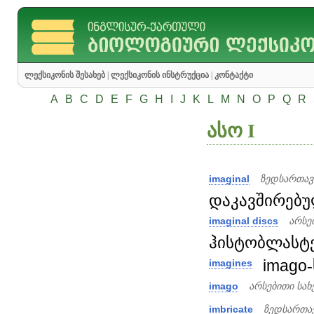
ლექსიკონის შესახებ
|
ლექსიკონის ინსტრუქცია
|
კონტაქტი
A
B
C
D
E
F
G
H
I
J
K
L
M
N
O
P
Q
R
ასო I
imaginal
ზედსართავ
დაკავშირებ
imaginal discs
არსე
ჰისტობლასტე
imago
imagines
imago
არსებითი სა
imbricate
ზედსართა