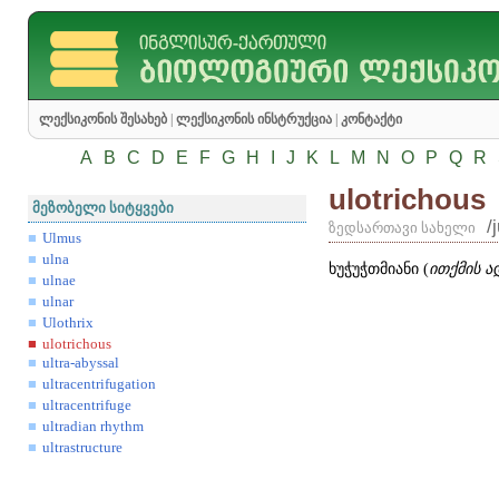
ლექსიკონის შესახებ
|
ლექსიკონის ინსტრუქცია
|
კონტაქტი
A
B
C
D
E
F
G
H
I
J
K
L
M
N
O
P
Q
R
ulotrichous
მეზობელი სიტყვები
/
ზედსართავი სახელი
Ulmus
ulna
ხუჭუჭთმიანი (
ითქმის ა
ulnae
ulnar
Ulothrix
ulotrichous
ultra-abyssal
ultracentrifugation
ultracentrifuge
ultradian rhythm
ultrastructure