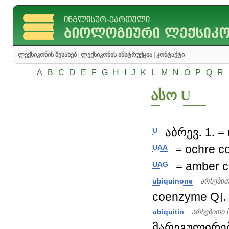
ლექსიკონის შესახებ
|
ლექსიკონის ინსტრუქცია
|
კონტაქტი
A
B
C
D
E
F
G
H
I
J
K
L
M
N
O
P
Q
R
ასო U
აბრევ.
1
. =
U
=
ochre
c
UAA
=
amber
c
UAG
ubiquinone
არსებით
coenzyme
Q
].
ubiquitin
არსებითი 
მარეგულირებ