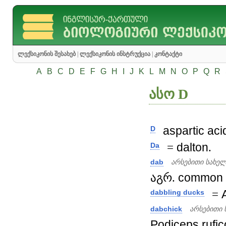
ლექსიკონის შესახებ
|
ლექსიკონის ინსტრუქცია
|
კონტაქტი
A
B
C
D
E
F
G
H
I
J
K
L
M
N
O
P
Q
R
ასო D
aspartic
aci
D
=
dalton
.
Da
dab
არსებითი სახე
აგრ.
common
=
dabbling ducks
dabchick
არსებითი 
Podiceps
rufic