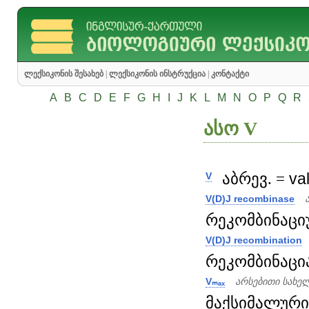
ლექსიკონის შესახებ
|
ლექსიკონის ინსტრუქცია
|
კონტაქტი
A
B
C
D
E
F
G
H
I
J
K
L
M
N
O
P
Q
R
ასო V
აბრევ. =
va
V
V(D)J recombinase
რეკომბინაციუ
V(D)J recombination
რეკომბინაცია
Vₘₐₓ
არსებითი სახე
მაქსიმალური 